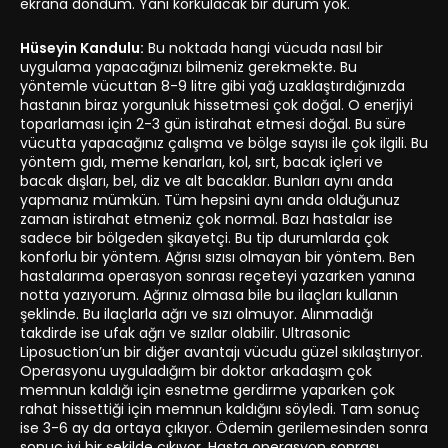
ekrana döndüm. Yani korkulacak bir durum yok.
Hüseyin Kandulu:
Bu noktada hangi vücuda nasıl bir
uygulama yapacağınızı bilmeniz gerekmekte. Bu
yöntemle vücuttan 8-9 litre gibi yağ uzaklaştırdığınızda
hastanın biraz yorgunluk hissetmesi çok doğal. O enerjiyi
toparlaması için 2-3 gün istirahat etmesi doğal. Bu süre
vücutta yapacağınız çalışma ve bölge sayısı ile çok ilgili. Bu
yöntem gıdı, meme kenarları, kol, sırt, bacak içleri ve
bacak dışları, bel, diz ve alt bacaklar. Bunları aynı anda
yapmanız mümkün. Tüm hepsini aynı anda olduğunuz
zaman istirahat etmeniz çok normal. Bazı hastalar ise
sadece bir bölgeden şikayetçi. Bu tip durumlarda çok
konforlu bir yöntem. Ağrısı sızısı olmayan bir yöntem. Ben
hastalarıma operasyon sonrası reçeteyi yazarken yanına
notta yazıyorum. Ağrınız olmasa bile bu ilaçları kullanın
şeklinde. Bu ilaçlarla ağrı ve sızı olmuyor. Alınmadığı
takdirde ise ufak ağrı ve sızılar olabilir. Ultrasonic
Liposuction’un bir diğer avantajı vücudu güzel sıkılaştırıyor.
Operasyonu uyguladığım bir doktor arkadaşım çok
memnun kaldığı için esnetme gerdirme yaparken çok
rahat hissettiği için memnun kaldığını söyledi. Tam sonuç
ise 3-6 ay da ortaya çıkıyor. Ödemin gerilemesinden sonra
sonuç iyi bir şekilde çıkıyor. Hasta operasyon sonrası