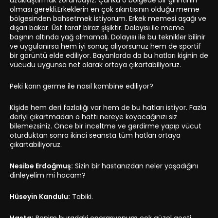
uzaklaştırmak zorundayız. Çünkü o bölgede bir girintinin
olması gerekli.Erkeklerin en çok sıkıntısının olduğu meme
bölgesinden bahsetmek istiyorum. Erkek memesi aşağı ve
dışarı bakar. Üst taraf biraz şişiktir. Dolayısı ile meme
başının altında yağ olmamalı. Dolayısı ile bu teknikler bilinir
ve uygulanırsa hem iyi sonuç alıyorsunuz hem de sportif
bir görüntü elde ediliyor. Bayanlarda da bu hatları kişinin de
vücudu uygunsa net olarak ortaya çıkartabiliyoruz.
Peki karın germe ile nasıl kombine ediliyor?
Kişide hem deri fazlalığı var hem de bu hatları istiyor. Fazla
deriyi çıkartmadan o hattı nereye koyacağınızı siz
bilemezsiniz. Önce bir inceltme ve gerdirme yapıp vücut
oturduktan sonra ikinci seansta tüm hatları ortaya
çıkartabiliyoruz.
Nesibe Erdoğmuş:
Sizin bir hastanızdan neler yaşadığını
dinleyelim mi hocam?
Hüseyin Kandulu:
Tabiki.