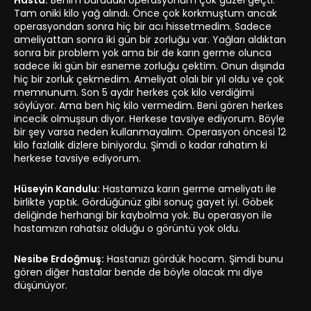
Hasta:
Benim buradaki operasyonum çok güzel geçti.
Tam oniki kilo yağ alındı. Önce çok korkmuştum ancak
operasyondan sonra hiç bir acı hissetmedim. Sadece
ameliyattan sonra iki gün bir zorluğu var. Yağları aldıktan
sonra bir problem yok ama bir de karın germe olunca
sadece iki gün bir esneme zorluğu çektim. Onun dışında
hiç bir zorluk çekmedim. Ameliyat olalı bir yıl oldu ve çok
memnunum. Son 5 aydır herkes çok kilo verdiğimi
söylüyor. Ama ben hiç kilo vermedim. Beni gören herkes
incecik olmuşsun diyor. Herkese tavsiye ediyorum. Böyle
bir şey varsa neden kullanmayalım. Operasyon öncesi 12
kilo fazlalık dizlere biniyordu. Şimdi o kadar rahatım ki
herkese tavsiye ediyorum.
Hüseyin Kandulu:
Hastamıza karın germe ameliyatı ile
birlikte yaptık. Gördüğünüz gibi sonuç gayet iyi. Göbek
deliğinde herhangi bir kaybolma yok. Bu operasyon ile
hastamızın rahatsız olduğu o görüntü yok oldu.
Nesibe Erdoğmuş:
Hastanızı gördük hocam. Şimdi bunu
gören diğer hastalar bende de böyle olacak mı diye
düşünüyor.