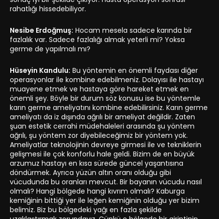
rahatlığı hissedebiliyor.
Nesibe Erdoğmuş:
Hocam mesela sadece karında bir
fazlalık var. Sadece fazlalığı almak yeterli mi? Yoksa
germe de yapılmalı mı?
Hüseyin Kandulu:
Bu yöntemin en önemli faydası diğer
operasyonlar ile kombine edebilmeniz. Dolayısı ile hastayı
muayene etmek ve hastaya göre hareket etmek en
önemli şey. Böyle bir durum söz konusu ise bu yöntemle
karın germe ameliyatını kombine edebilirsiniz. Karın germe
ameliyatı da iz dışında ağrılı bir ameliyat değildir. Zaten
şuan estetik cerrahi müdehaleleri arasında şu yöntem
ağrılı, şu yöntem zor diyebileceğimiz bir yöntem yok.
Ameliyatlar teknolojinin devreye girmesi ile ve tekniklerin
gelişmesi ile çok konforlu hale geldi. Bizim de en büyük
arzumuz hastayı en kısa sürede güncel yaşantısına
döndürmek. Ayrıca yüzün altın oranı olduğu gibi
vücudunda bu oranları mevcut. Bir bayanın vücudu nasıl
olmalı? Hangi bölgede hangi kıvrım olmalı? Kaburga
kemiğinin bittiği yer ile leğen kemiğinin olduğu yer bizim
belimiz. Biz bu bölgedeki yağı en fazla şekilde