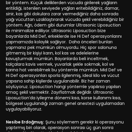
bir yöntem. Küçük deliklerden vücuda girilerek yağların
eritildiği, istenilen seviyede yağları eritebildiğiniz, damar,
sinir, kas gibi dokulara zarar vermediğiniz daha sonrada
yağı vücuttan uzaklaştırarak vücuda şekil verebildiğiniz bir
yöntem. Ağrı, ödem gibi durumlar Ultrasonic Liposuction
ile minimalize ediliyor. Ultrasonic Liposuction bize
bayanlarda Mid Def, erkeklerde ise Hi Def operasyonlarını
yapmamızda kolaylık sağlıyor. Daha önceleri bunları
yapmanız pek mümkün olmuyordu. Hiç spor salonuna
gitmemiş bir kişiyi karın, kol kas ve adelelerine
kavuşturmak mümkün. Bayanlarda beli inceltmek,
kalçalara kavis vermek, yuvarlak şekle sokmak, kol ve
karına hat verebilmek bu yöntemle mümkün. Mid Def ve
Hi Def operasyonları sporla ilgilenmiş, ideal kilo ve vücut
yapısına sahip kişilerde uygulanabilir. Biz her zaman
söylüyoruz. Liposuction hangi yöntemle yapılırsa yapılsın
amaç şekil vermektir. Zayıflatmak değildir. Ultrasonic
Liposuction’da iyileşme dönemi kısa, korse kullanımı kısa,
bölgesel uygulandığı zaman genel anestezi uygulamadan
uygulayabiliyoruz.
Nesibe Erdoğmuş:
Şunu söylemem gerekir ki operasyonu
yaptırmış biri olarak, operasyon sonrası üç gün sonra