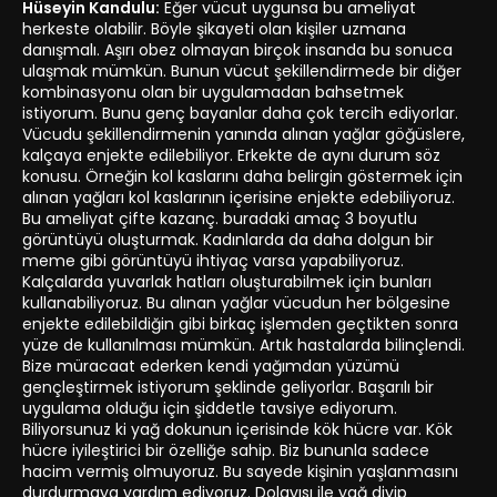
Hüseyin Kandulu:
Eğer vücut uygunsa bu ameliyat
herkeste olabilir. Böyle şikayeti olan kişiler uzmana
danışmalı. Aşırı obez olmayan birçok insanda bu sonuca
ulaşmak mümkün. Bunun vücut şekillendirmede bir diğer
kombinasyonu olan bir uygulamadan bahsetmek
istiyorum. Bunu genç bayanlar daha çok tercih ediyorlar.
Vücudu şekillendirmenin yanında alınan yağlar göğüslere,
kalçaya enjekte edilebiliyor. Erkekte de aynı durum söz
konusu. Örneğin kol kaslarını daha belirgin göstermek için
alınan yağları kol kaslarının içerisine enjekte edebiliyoruz.
Bu ameliyat çifte kazanç. buradaki amaç 3 boyutlu
görüntüyü oluşturmak. Kadınlarda da daha dolgun bir
meme gibi görüntüyü ihtiyaç varsa yapabiliyoruz.
Kalçalarda yuvarlak hatları oluşturabilmek için bunları
kullanabiliyoruz. Bu alınan yağlar vücudun her bölgesine
enjekte edilebildiğin gibi birkaç işlemden geçtikten sonra
yüze de kullanılması mümkün. Artık hastalarda bilinçlendi.
Bize müracaat ederken kendi yağımdan yüzümü
gençleştirmek istiyorum şeklinde geliyorlar. Başarılı bir
uygulama olduğu için şiddetle tavsiye ediyorum.
Biliyorsunuz ki yağ dokunun içerisinde kök hücre var. Kök
hücre iyileştirici bir özelliğe sahip. Biz bununla sadece
hacim vermiş olmuyoruz. Bu sayede kişinin yaşlanmasını
durdurmaya yardım ediyoruz. Dolayısı ile yağ diyip