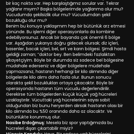
bir kaç nokta var. Hep karşılaştığımız sorular var. Tekrar
yağlanır mıyım? Başka bölgelerimde yağlanma olur mu?
Vücudumda şekilsizlik olur mu? Vücudumdan şekil
bozukluğu olur mu?
Benim bu konuya yaklaşımım hep bir bütünlük arz etmesi
yönünde. Bu işlemi diğer operasyonlarla da kombine
edebiliyorsunuz. Ancak bir bayanda çok önemli 6 bölge
var. Aşağıdan yukarıya doğru gidecek olursak; diz içleri,
basenler, bacak içleri, bel, sırt ve karın bölgesi. Şimdi hasta
geldiği zaman; ‘’doktor bey. Ben belimdeki fazlalıktan
şikayetçiyim. Böyle bir durumda siz sadece bel bölgesine
müdahale ederseniz ve diğer bölgelere müdehale
yapmazsanız, hastanın herhangi bir kilo alımında diğer
bölgelerde kilo alımı daha fazla olur. Bunun sonucu
olarakta şekil bozuklukları ortaya çıkacaktır. Böyle bir
operasyonda hastanın tüm vücudu değerlendirilir.
Gerekirse tüm bölgelerden küçük küçük yağ hücreleri
uzaklaştırılır. Vücuttaki yağ hücrelerinin sayısı sabit
olduğundan biz bunu heryerden alırsak hastanın olası bir
kilo alımında bu %50 oranında daha az olacaktır. Ve
bütünlükte korunmuş olur.
Nasibe Erdoğmuş:
Mesela biz spor yaptığımızda bu
hücreleri dışarı çıkartabilir miyiz?