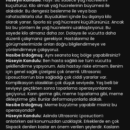
Hüseyin Kandulu:
Hayır. Biz sadece yağ hücrelerini
küçültürüz. Kilo almak yağ hücrelerinin büyümesi ile
alakalıdır. Bu dengesiz beslenme ile veya bazı
rahatsızlıklarla olur. Büyüdükleri içinde bu dışarıya kilo
olarak yansır. Sporla siz yağ hücresini küçültürsünüz. Ancak
biz bu yöntem ile yağ hücrelerini uzaklaştırıyoruz. Bu
sayede kilo almanız daha zor. Dolayısı ile vücutta daha
düzenli çalışmanız gerekiyor. Hastalarımız ile
görüşmelerimizde onları doğru bilgilendirmeye ve
yönlendirmeye çalışıyoruz.
Nasibe Erdoğmuş:
Aynı seansta kaç bölge yapabilirsiniz?
Hüseyin Kandulu:
Ben hasta sağlıklı ise tüm vücutta
şekillendirme yapıyorum. Asla hastayı riske etmem. Benim
için genel sağlık çizelgesi çok önemli. Ultrasonic
Liposuction’un bize sağladığı çok ciddi yararlar var.
Komplikasyon olasılıkları çok düşük seviyede. Yaş belli bir
seviyeyi geçtikten sonra toparlama operasyonlarına
geçiyoruz. Karın germe gibi, meme toparlama gibi, meme
dikleştirme gibi. Bunlar deformasyonlarla alakalı.
Nesibe Erdoğmuş:
Meme büyütme yapabilir misiniz bu
operasyonda?
Hüseyin Kandulu:
Aslında Ultrasonic Lposuction’ı
anlatırken asıl konumuzdan uzaklaştık. Erkeklerde en çok
Sixpack denilen kaslar en önem verilen şeylerdir. Kasların