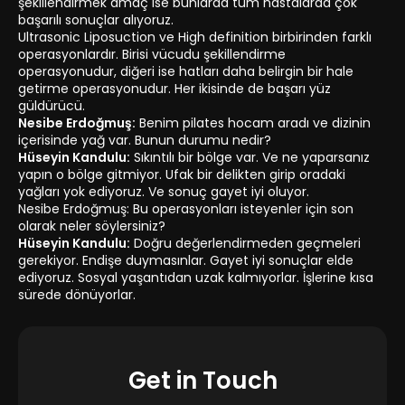
şekillendirmek amaç ise bunlarda tüm hastalarda çok
başarılı sonuçlar alıyoruz.
Ultrasonic Liposuction ve High definition birbirinden farklı
operasyonlardır. Birisi vücudu şekillendirme
operasyonudur, diğeri ise hatları daha belirgin bir hale
getirme operasyonudur. Her ikisinde de başarı yüz
güldürücü.
Nesibe Erdoğmuş:
Benim pilates hocam aradı ve dizinin
içerisinde yağ var. Bunun durumu nedir?
Hüseyin Kandulu:
Sıkıntılı bir bölge var. Ve ne yaparsanız
yapın o bölge gitmiyor. Ufak bir delikten girip oradaki
yağları yok ediyoruz. Ve sonuç gayet iyi oluyor.
Nesibe Erdoğmuş: Bu operasyonları isteyenler için son
olarak neler söylersiniz?
Hüseyin Kandulu:
Doğru değerlendirmeden geçmeleri
gerekiyor. Endişe duymasınlar. Gayet iyi sonuçlar elde
ediyoruz. Sosyal yaşantıdan uzak kalmıyorlar. İşlerine kısa
sürede dönüyorlar.
Get in Touch