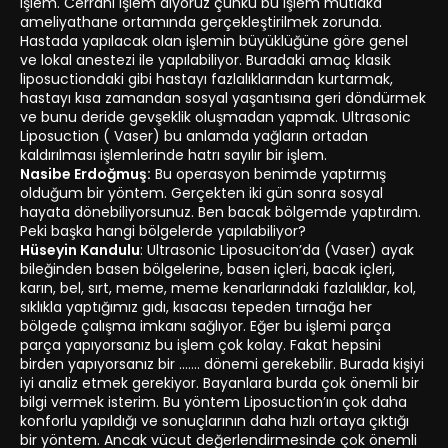
işlem. Cerrahi işlem diyoruz çünkü bu işlem mutlaka
ameliyathane ortamında gerçekleştirilmek zorunda.
Hastada yapılacak olan işlemin büyüklüğüne göre genel
ve lokal anestezi ile yapılabiliyor. Buradaki amaç klasik
liposuctiondaki gibi hastayı fazlalıklarından kurtarmak,
hastayı kısa zamandan sosyal yaşantısına geri döndürmek
ve bunu deride gevşeklik oluşmadan yapmak. Ultrasonic
Liposuction ( Vaser) bu anlamda yağların ortadan
kaldırılması işlemlerinde hatrı sayılır bir işlem.
Nasibe Erdoğmuş:
Bu operasyon benimde yaptırmış
olduğum bir yöntem. Gerçekten iki gün sonra sosyal
hayata dönebiliyorsunuz. Ben bacak bölgemde yaptırdım.
Peki başka hangi bölgelerde yapılabiliyor?
Hüseyin Kandulu
: Ultrasonic Liposuciton’da (Vaser) ayak
bileğinden basen bölgelerine, basen içleri, bacak içleri,
karın, bel, sırt, meme, meme kenarlarındaki fazlalıklar, kol,
sıklıkla yaptığımız gıdı, kısacası tepeden tırnağa her
bölgede çalışma imkanı sağlıyor. Eğer bu işlemi parça
parça yapıyorsanız bu işlem çok kolay. Fakat hepsini
birden yapıyorsanız bir ……. dönemi gerekebilir. Burada kişiyi
iyi analiz etmek gerekiyor. Bayanlara burda çok önemli bir
bilgi vermek isterim. Bu yöntem Liposuction’ın çok daha
konforlu yapıldığı ve sonuçlarının daha hızlı ortaya çıktığı
bir yöntem. Ancak vücut değerlendirmesinde çok önemli