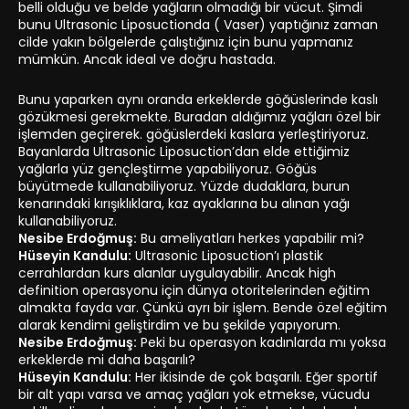
belli olduğu ve belde yağların olmadığı bir vücut. Şimdi
bunu Ultrasonic Liposuctionda ( Vaser) yaptığınız zaman
cilde yakın bölgelerde çalıştığınız için bunu yapmanız
mümkün. Ancak ideal ve doğru hastada.
Bunu yaparken aynı oranda erkeklerde göğüslerinde kaslı
gözükmesi gerekmekte. Buradan aldığımız yağları özel bir
işlemden geçirerek. göğüslerdeki kaslara yerleştiriyoruz.
Bayanlarda Ultrasonic Liposuction’dan elde ettiğimiz
yağlarla yüz gençleştirme yapabiliyoruz. Göğüs
büyütmede kullanabiliyoruz. Yüzde dudaklara, burun
kenarındaki kırışıklıklara, kaz ayaklarına bu alınan yağı
kullanabiliyoruz.
Nesibe Erdoğmuş:
Bu ameliyatları herkes yapabilir mi?
Hüseyin Kandulu:
Ultrasonic Liposuction’ı plastik
cerrahlardan kurs alanlar uygulayabilir. Ancak high
definition operasyonu için dünya otoritelerinden eğitim
almakta fayda var. Çünkü ayrı bir işlem. Bende özel eğitim
alarak kendimi geliştirdim ve bu şekilde yapıyorum.
Nesibe Erdoğmuş:
Peki bu operasyon kadınlarda mı yoksa
erkeklerde mi daha başarılı?
Hüseyin Kandulu:
Her ikisinde de çok başarılı. Eğer sportif
bir alt yapı varsa ve amaç yağları yok etmekse, vücudu